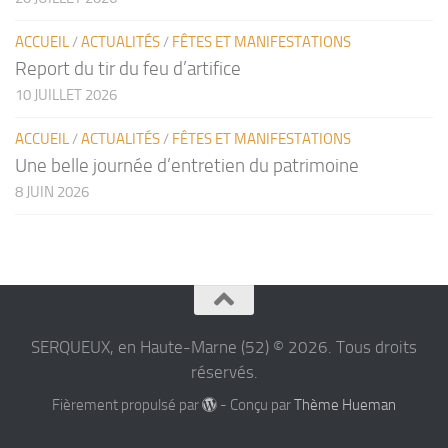
ACCUEIL
/
ACTUALITÉS
/
FÊTES ET MANIFESTATIONS
Report du tir du feu d’artifice
10 JUILLET 2026
ACCUEIL
/
ACTUALITÉS
/
FÊTES ET MANIFESTATIONS
Une belle journée d’entretien du patrimoine
8 JUIN 2026
SERQUEUX, en Haute-Marne (52) © 2026. Tous droits
réservés.
Fièrement propulsé par
- Conçu par
Thème Hueman