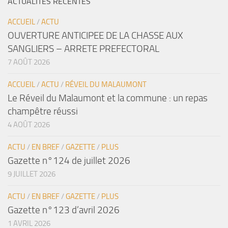
ACTUALITÉS RÉCENTES
ACCUEIL
/
ACTU
OUVERTURE ANTICIPEE DE LA CHASSE AUX
SANGLIERS – ARRETE PREFECTORAL
7 AOÛT 2026
ACCUEIL
/
ACTU
/
RÉVEIL DU MALAUMONT
Le Réveil du Malaumont et la commune : un repas
champêtre réussi
4 AOÛT 2026
ACTU
/
EN BREF
/
GAZETTE
/
PLUS
Gazette n°124 de juillet 2026
9 JUILLET 2026
ACTU
/
EN BREF
/
GAZETTE
/
PLUS
Gazette n°123 d’avril 2026
1 AVRIL 2026