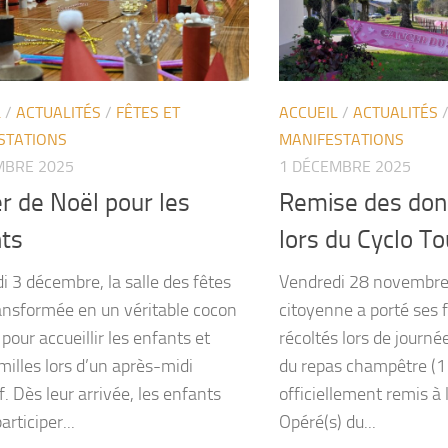
L
/
ACTUALITÉS
/
FÊTES ET
ACCUEIL
/
ACTUALITÉS
STATIONS
MANIFESTATIONS
MBRE 2025
1 DÉCEMBRE 2025
er de Noël pour les
Remise des dons
ts
lors du Cyclo T
i 3 décembre, la salle des fêtes
Vendredi 28 novembre,
ransformée en un véritable cocon
citoyenne a porté ses f
pour accueillir les enfants et
récoltés lors de journé
milles lors d’un après-midi
du repas champêtre (1
f. Dès leur arrivée, les enfants
officiellement remis à 
articiper...
Opéré(s) du...