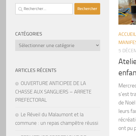
Rechercher :
CATÉGORIES
ACCUEI
MANIFE
catégories
5 DÉCE
Ateli
ARTICLES RÉCENTS
enfan
OUVERTURE ANTICIPEE DE LA
Mercred
CHASSE AUX SANGLIERS – ARRETE
s’est t
PREFECTORAL
de Noël 
leurs fa
Le Réveil du Malaumont et la
récréati
commune : un repas champêtre réussi
ont pu p