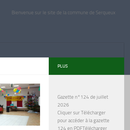
Bienvenue sur le site de la commune de Serqueux
PLUS
Gazette n°124 de juillet
2026
Cliquer sur Télécharger
pour accéder à la gazette
124 en PDFTélécharger