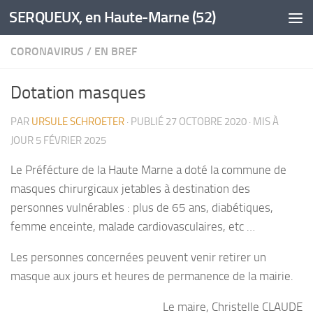
SERQUEUX, en Haute-Marne (52)
Skip to content
CORONAVIRUS
/
EN BREF
Dotation masques
PAR
URSULE SCHROETER
· PUBLIÉ
27 OCTOBRE 2020
· MIS À
JOUR
5 FÉVRIER 2025
Le Préfécture de la Haute Marne a doté la commune de
masques chirurgicaux jetables à destination des
personnes vulnérables : plus de 65 ans, diabétiques,
femme enceinte, malade cardiovasculaires, etc …
Les personnes concernées peuvent venir retirer un
masque aux jours et heures de permanence de la mairie.
Le maire, Christelle CLAUDE