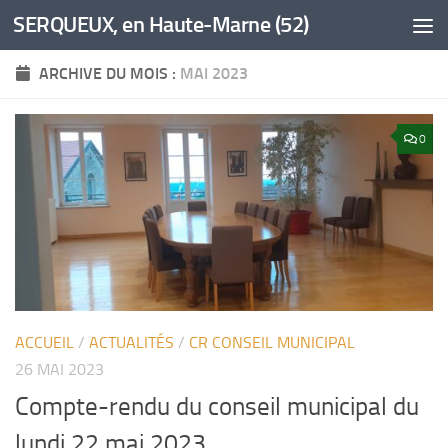
SERQUEUX, en Haute-Marne (52)
Skip to content
ARCHIVE DU MOIS :
MAI 2023
0
ACCUEIL
/
ACTUALITÉS
/
CR CONSEIL MUNICIPAL
26 MAI 2023
Compte-rendu du conseil municipal du
lundi 22 mai 2023