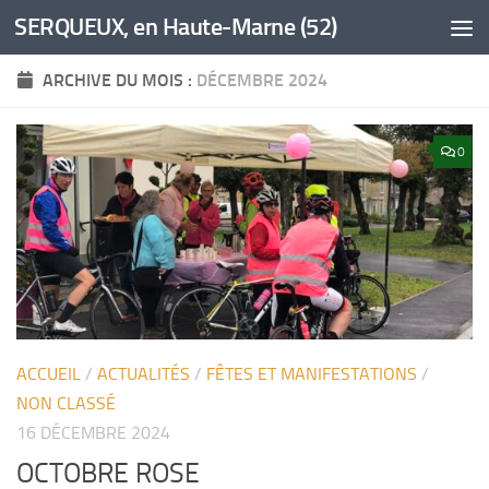
SERQUEUX, en Haute-Marne (52)
Skip to content
ARCHIVE DU MOIS :
DÉCEMBRE 2024
0
ACCUEIL
/
ACTUALITÉS
/
FÊTES ET MANIFESTATIONS
/
NON CLASSÉ
16 DÉCEMBRE 2024
OCTOBRE ROSE