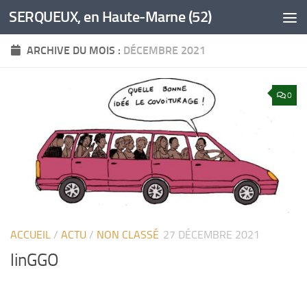
SERQUEUX, en Haute-Marne (52)
Skip to content
ARCHIVE DU MOIS :
DÉCEMBRE 2021
0
ACCUEIL
/
ACTU
/
NON CLASSÉ
27 DÉCEMBRE 2021
linGGO