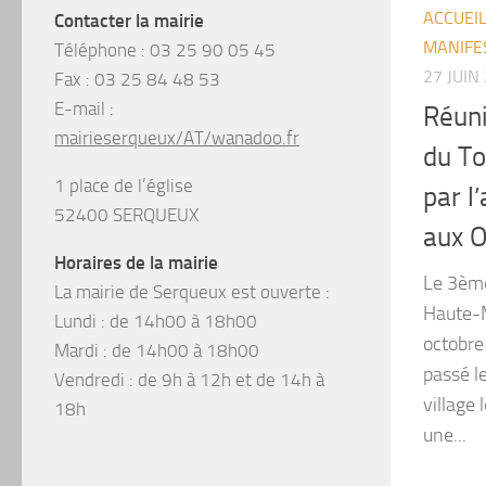
ACCUEI
Contacter la mairie
MANIFE
Téléphone :
03 25 90 05 45
27 JUIN
Fax :
03 25 84 48 53
E-mail :
Réuni
mairieserqueux/AT/wanadoo.fr
du To
1 place de l’église
par l
52400 SERQUEUX
aux O
Horaires de la mairie
Le 3ème 
La mairie de Serqueux est ouverte :
Haute-M
Lundi : de 14h00 à 18h00
octobre
Mardi : de 14h00 à 18h00
passé l
Vendredi : de 9h à 12h et de 14h à
village 
18h
une...