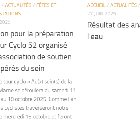
ACCUEIL
/
ACTUALITÉS
L
/
ACTUALITÉS
/
FÊTES ET
27 JUIN 2025
STATIONS
 2025
Résultat des an
on pour la préparation
l’eau
ur Cyclo 52 organisé
’association de soutien
pérés du sein
tour cyclo « Au(x) sein(s) de la
arne se déroulera du samedi 11
 au 18 octobre 2025. Comme l’an
es cyclistes traverseront notre
le mercredi 15 octobre et feront