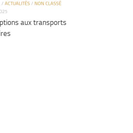
L
/
ACTUALITÉS
/
NON CLASSÉ
2025
iptions aux transports
ires