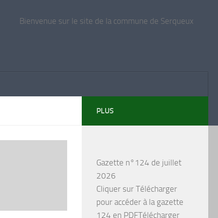
Bienvenue sur le site de la commune de Serqueux
PLUS
Gazette n°124 de juillet
2026
Cliquer sur Télécharger
pour accéder à la gazette
124 en PDFTélécharger