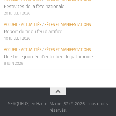
Festivités de la fête nationale
20 JUILLET 2026
ACCUEIL
/
ACTUALITÉS
/
FÊTES ET MANIFESTATIONS
Report du tir du feu d’artifice
10 JUILLET 2026
ACCUEIL
/
ACTUALITÉS
/
FÊTES ET MANIFESTATIONS
Une belle journée d’entretien du patrimoine
8 JUIN 2026
SERQUEUX, en Haute-Marne (52) © 2026. Tous droits
réservés.