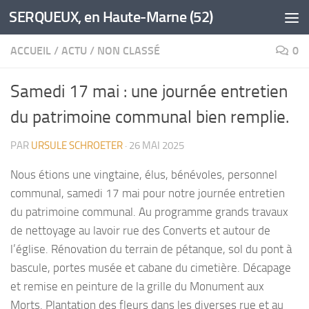
SERQUEUX, en Haute-Marne (52)
Skip to content
ACCUEIL
/
ACTU
/
NON CLASSÉ
0
Samedi 17 mai : une journée entretien
du patrimoine communal bien remplie.
PAR
URSULE SCHROETER
·
26 MAI 2025
Nous étions une vingtaine, élus, bénévoles, personnel
communal, samedi 17 mai pour notre journée entretien
du patrimoine communal. Au programme grands travaux
de nettoyage au lavoir rue des Converts et autour de
l’église. Rénovation du terrain de pétanque, sol du pont à
bascule, portes musée et cabane du cimetière. Décapage
et remise en peinture de la grille du Monument aux
Morts. Plantation des fleurs dans les diverses rue et au