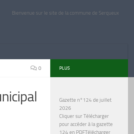
Bienvenue sur le site de la commune de Serqueux
0
PLUS
nicipal
Gazette n°124 de juillet
2026
Cliquer sur Télécharger
pour accéder à la gazette
124 en PDFTélécharger