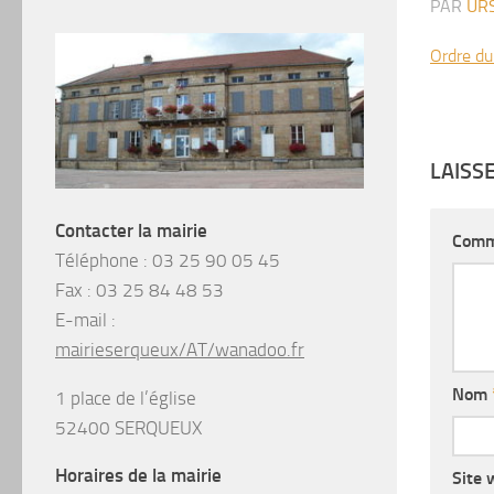
PAR
UR
Ordre du
LAISS
Contacter la mairie
Comm
Téléphone :
03 25 90 05 45
Fax :
03 25 84 48 53
E-mail :
mairieserqueux/AT/wanadoo.fr
Nom
1 place de l’église
52400 SERQUEUX
Horaires de la mairie
Site 