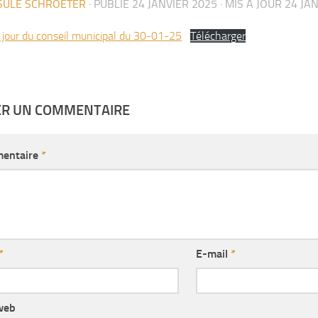
SULE SCHROETER
· PUBLIÉ
24 JANVIER 2025
· MIS À JOUR
24 JA
 jour du conseil municipal du 30-01-25
Télécharger
ER UN COMMENTAIRE
entaire
*
*
E-mail
*
web