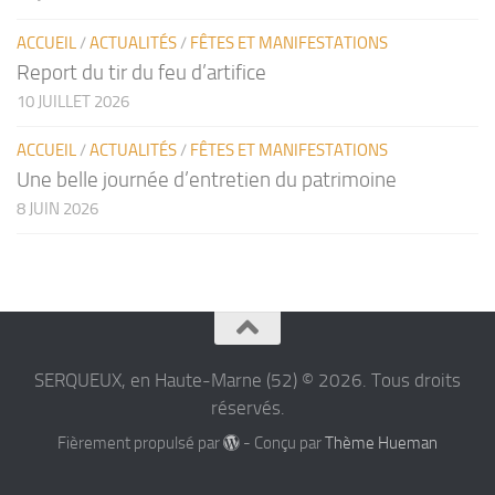
ACCUEIL
/
ACTUALITÉS
/
FÊTES ET MANIFESTATIONS
Report du tir du feu d’artifice
10 JUILLET 2026
ACCUEIL
/
ACTUALITÉS
/
FÊTES ET MANIFESTATIONS
Une belle journée d’entretien du patrimoine
8 JUIN 2026
SERQUEUX, en Haute-Marne (52) © 2026. Tous droits
réservés.
Fièrement propulsé par
- Conçu par
Thème Hueman