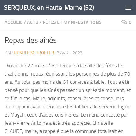
SERQUEUX, en Haute-Marne (52)
Skip to content
ACCUEIL
/
ACTU
/
FÊTES ET MANIFESTATIONS
0
Repas des aînés
PAR
URSULE SCHROETER
·
3 AVRIL 2023
Dimanche 27 mars s’est déroulé à la salle des fêtes le
traditionnel repas réunissant les personnes de plus de 70
ans. Au total pas moins de 61 convives à table. Tout a été
pensé pour que les aînés passent un agréable moment, et
ce fût le cas. Maire, adjoints, conseillères et conseillers
municipaux avaient endossé les tabliers de serveur, Ingrid
et Magali, ceux d’aides cuisinières. Le menu concocté par
Jean-Pierre Antoine a été très apprécié. Christelle
CLAUDE, maire, a rappelé que la commune totalisait en