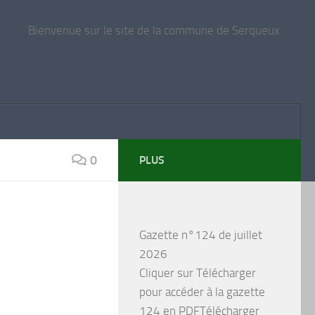
Bienvenue sur le site de la commune de Serqueux
0
PLUS
Gazette n°124 de juillet
2026
Cliquer sur Télécharger
pour accéder à la gazette
124 en PDFTélécharger