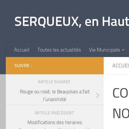
Skip to content
SERQUEUX, en Haut
Accueil
Toutes les actualités
Vie Municipale
ACCUEI
SUIVRE :
ARTICLE SUIVANT
CO
Rouge ou rosé, le Beaujolais a fait
l’unanimité
NO
ARTICLE PRÉCÉDENT
Modifications des horaires