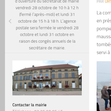
d’ouverture du secrétariat de mairie
PAR
UR
vendredi 28 octobre de 10 h à 12 h
La com
(fermé l’après-midi) et lundi 31
en pré
octobre de 15 h à 18 h. L’agence
postale sera fermée le vendredi 28
pompie
octobre et lundi 31 octobre en
maussa
raison des congés annuels de la
tombés 
secrétaire de mairie.
servi à
Contacter la mairie