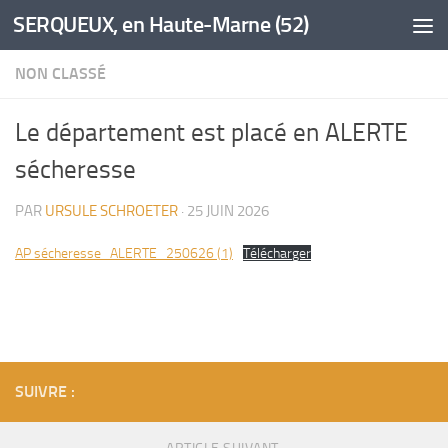
SERQUEUX, en Haute-Marne (52)
Skip to content
NON CLASSÉ
Le département est placé en ALERTE
sécheresse
PAR
URSULE SCHROETER
·
25 JUIN 2026
AP sécheresse_ALERTE_250626 (1)
Télécharger
SUIVRE :