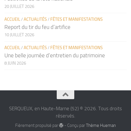
20 JUILLET 2026
ACCUEIL
/
ACTUALITÉS
/
FÊTES ET MANIFESTATIONS
Report du tir du feu d’artifice
10 JUILLET 2026
ACCUEIL
/
ACTUALITÉS
/
FÊTES ET MANIFESTATIONS
Une belle journée d’entretien du patrimoine
8 JUIN 2026
SERQUEUX, en Haute-Marne (52) © 2026. Tous droits
réservés.
Fièrement propulsé par
- Conçu par
Thème Hueman