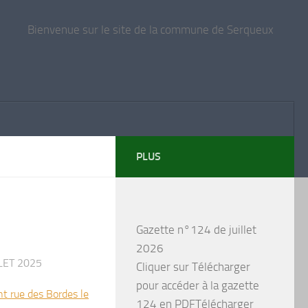
Bienvenue sur le site de la commune de Serqueux
PLUS
Gazette n°124 de juillet
2026
LLET 2025
Cliquer sur Télécharger
pour accéder à la gazette
t rue des Bordes le
124 en PDFTélécharger