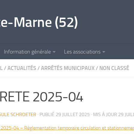
e-Marne (52)
Information générale
Les associations
L
/
ACTUALITÉS
/
ARRÊTÉS MUNICIPAUX
/
NON CLASSÉ
RETE 2025-04
SULE SCHROETER
· PUBLIÉ
29 JUILLET 2025
· MIS À JOUR
29 JUI
025-04 – Réglementation temporaire circulation et stationnemen