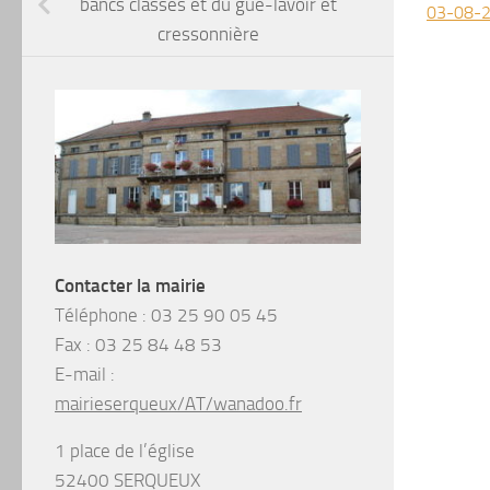
bancs classés et du gué-lavoir et
03-08-
cressonnière
Contacter la mairie
Téléphone :
03 25 90 05 45
Fax :
03 25 84 48 53
E-mail :
mairieserqueux/AT/wanadoo.fr
1 place de l’église
52400 SERQUEUX