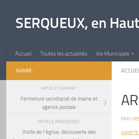
Skip to content
SERQUEUX, en Haut
Accueil
Toutes les actualités
Vie Municipale
ACCUEI
SUIVRE :
ARTICLE SUIVANT
AR
Fermeture secrétariat de mairie et
agence postale
PAR
UR
ARTICLE PRÉCÉDENT
Visite de l’église, découverte des
ARRETE 2