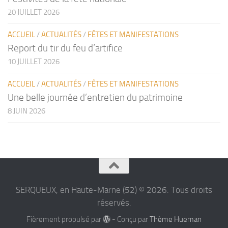
20 JUILLET 2026
ACCUEIL
/
ACTUALITÉS
/
FÊTES ET MANIFESTATIONS
Report du tir du feu d’artifice
10 JUILLET 2026
ACCUEIL
/
ACTUALITÉS
/
FÊTES ET MANIFESTATIONS
Une belle journée d’entretien du patrimoine
8 JUIN 2026
SERQUEUX, en Haute-Marne (52) © 2026. Tous droits
réservés.
Fièrement propulsé par
- Conçu par
Thème Hueman