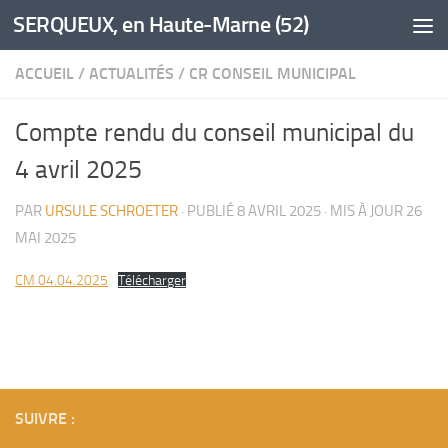
SERQUEUX, en Haute-Marne (52)
Skip to content
ACCUEIL
/
ACTUALITÉS
/
CR CONSEIL MUNICIPAL
Compte rendu du conseil municipal du
4 avril 2025
PAR
URSULE SCHROETER
· PUBLIÉ
8 AVRIL 2025
· MIS À JOUR
26
MAI 2025
CM 04.04.2025
Télécharger
SUIVRE :