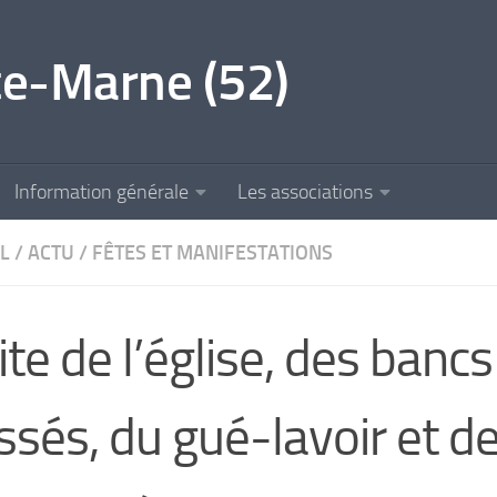
e-Marne (52)
Information générale
Les associations
L
/
ACTU
/
FÊTES ET MANIFESTATIONS
ite de l’église, des bancs
ssés, du gué-lavoir et de