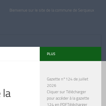
Bienvenue sur le site de la commune de Serqueux
PLUS
Gazette n°124 de juillet
2026
 la
Cliquer sur Télécharger
pour accéder à la gazette
124 en PDFTélécharger