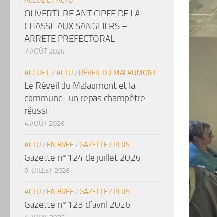
ACCUEIL
/
ACTU
OUVERTURE ANTICIPEE DE LA
CHASSE AUX SANGLIERS –
ARRETE PREFECTORAL
7 AOÛT 2026
ACCUEIL
/
ACTU
/
RÉVEIL DU MALAUMONT
Le Réveil du Malaumont et la
commune : un repas champêtre
réussi
4 AOÛT 2026
ACTU
/
EN BREF
/
GAZETTE
/
PLUS
Gazette n°124 de juillet 2026
9 JUILLET 2026
ACTU
/
EN BREF
/
GAZETTE
/
PLUS
Gazette n°123 d’avril 2026