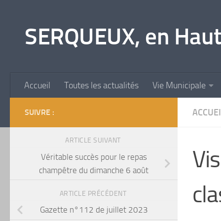
Skip to content
SERQUEUX, en Haut
Accueil
Toutes les actualités
Vie Municipale
ACCUEI
SUIVRE :
ARTICLE SUIVANT
Vis
Véritable succès pour le repas
champêtre du dimanche 6 août
cla
ARTICLE PRÉCÉDENT
Gazette n°112 de juillet 2023