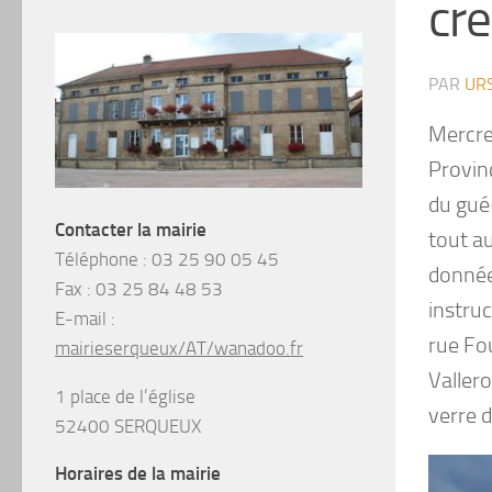
cr
PAR
UR
Mercred
Provinc
du gué-
Contacter la mairie
tout au
Téléphone :
03 25 90 05 45
données
Fax :
03 25 84 48 53
instruc
E-mail :
rue Fo
mairieserqueux/AT/wanadoo.fr
Vallero
1 place de l’église
verre d
52400 SERQUEUX
Horaires de la mairie